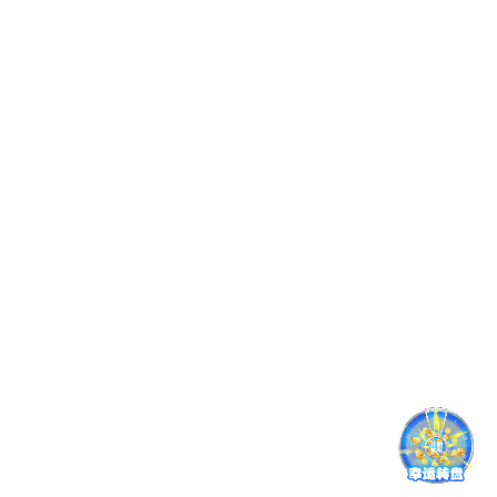
现这一伟大目标。追求总冠军并非易事，但却是激励
每位运动员不断进步、超越自我的动力源泉。只有怀
揣着这样的信念，全队才能形成强大的合力，以应对
各种挑战。
此外，总冠军之路充满艰辛，需要经历无数次训练与
比赛磨炼。而这个过程中，每个球员都应当具备坚定
不移、不怕困难勇往直前的决心。在面对挫折时，如
果没有明确且共同认同的大方向，那么很容易导致士
气低落甚至分崩离析。因此，明确总冠军目标，对于
提升全队凝聚力、增强斗志尤为重要。
最终，当全体成员都能紧密围绕这一共同目标团结一
致时，就能形成强大的心理优势。这种优势将帮助他
们克服重重难关，让每位球员充分发挥潜力，从而实