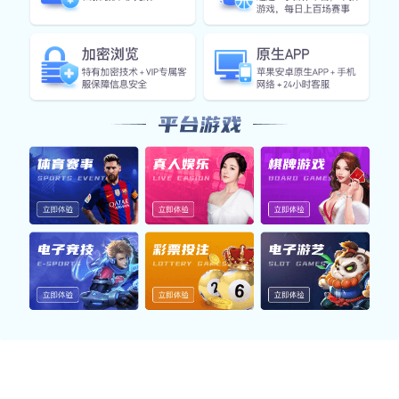
种精神，为球队争夺总冠军打下了坚实基础。
2、刘铮对牺牲精神的认可
刘铮作为球队的重要成员，自然非常清楚王哲林在场
上的付出。他曾多次公开表示，对王哲林这种无私奉
献精神十分钦佩，并认为这是整个球队能够凝聚成团
的重要原因之一。在一次采访中，他提到：“有这样一
位愿意为了团队付出的核心球员，我们其他人就更应
该全力以赴。”这句话不仅展示了刘铮对于王哲林个人
品质的认可，更强调了这种精神对于整个团队士气的
重要性。
同时，刘铮指出，正是因为有像王哲林这样愿意作出
战术牺牲的人，才让其他球员能够放心发挥自己的特
长。他认为，一个成功的团队需要这样的核心领导