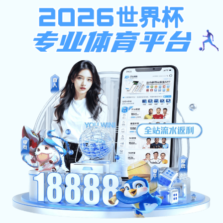
注册入口
九州体育
APP与网页版入口｜
畅享全球体育赛事与数据服务
欢迎访问
九州体育
，提供全面覆盖足球、篮
球、电竞等项目的赛事资讯与数据内容， 支持
APP下载
与
网页使用
，每日同步更新千场比
赛，聚焦热门体育内容， 助您轻松获取赛事动
态，掌握比赛节奏。
手机App
网页版